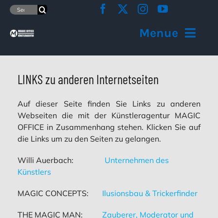
Zum
Suche
Inhalt
nach:
springen
Menue
Home
LINKS zu anderen Internetseiten
Übersicht Angebote
Auf dieser Seite finden Sie Links zu anderen
Webseiten die mit der Künstleragentur MAGIC
Wir realisieren Ihren Event
OFFICE in Zusammenhang stehen. Klicken Sie auf
die Links um zu den Seiten zu gelangen.
Über die Agentur
Willi Auerbach:
Unternehmen des
Künstlers
Kontakt
MAGIC CONCEPTS:
Ilusionsbau & Trickerfinder
THE MAGIC MAN:
Zauberer, Moderator und