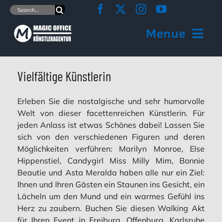
Zum
Suche
Inhalt
nach:
springen
Menue
Home
Vielfältige Künstlerin
Übersicht Angebote
Erleben Sie die nostalgische und sehr humorvolle
Welt von dieser facettenreichen Künstlerin. Für
jeden Anlass ist etwas Schönes dabei! Lassen Sie
Wir realisieren Ihren Event
sich von den verschiedenen Figuren und deren
Möglichkeiten verführen: Marilyn Monroe, Else
Über die Agentur
Hippenstiel, Candygirl Miss Milly Mim, Bonnie
Beautie und Asta Meralda haben alle nur ein Ziel:
Kontakt
Ihnen und Ihren Gästen ein Staunen ins Gesicht, ein
Lächeln um den Mund und ein warmes Gefühl ins
Herz zu zaubern. Buchen Sie diesen Walking Akt
für Ihren Event in Freiburg, Offenburg, Karlsruhe