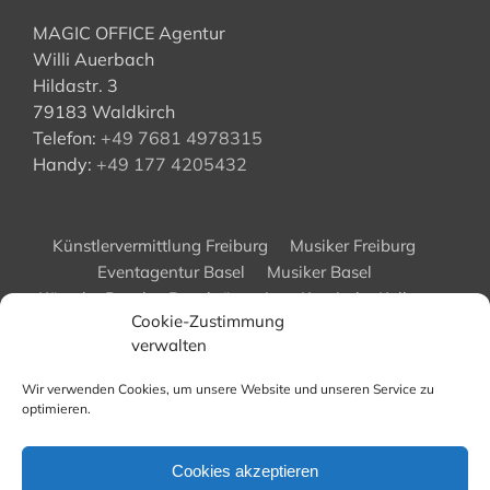
MAGIC OFFICE Agentur
Willi Auerbach
Hildastr. 3
79183 Waldkirch
Telefon:
+49 7681 4978315
Handy:
+49 177 4205432
Künstlervermittlung Freiburg
Musiker Freiburg
Eventagentur Basel
Musiker Basel
Künstler Basel
Bauchtänzerin
Komische Kellner
Cookie-Zustimmung
Ideen Firmenevent
Künstlervermittlung Karlsruhe
verwalten
Bauchredner
Eventagentur in Karlsruhe
Eventagentur Freiburg
Showtanzgruppe Freiburg
Wir verwenden Cookies, um unsere Website und unseren Service zu
Cookie-Richtlinie (EU)
optimieren.
Cookies akzeptieren